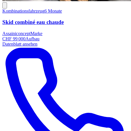
Kombinationsfahrzeug
6 Monate
Skid combiné eau chaude
Assainiconcept
Marke
CHF 99 000
Aufbau
Datenblatt ansehen