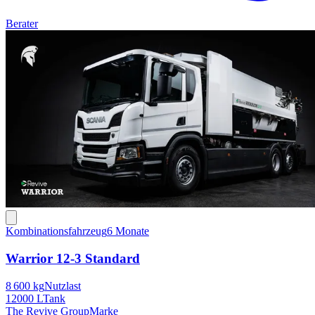
Berater
Kombinationsfahrzeug
6 Monate
Warrior 12-3 Standard
8 600 kg
Nutzlast
12000 L
Tank
The Revive Group
Marke