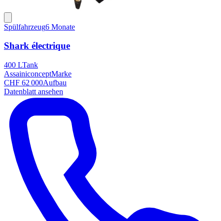
Spülfahrzeug
6 Monate
Shark électrique
400 L
Tank
Assainiconcept
Marke
CHF 62 000
Aufbau
Datenblatt ansehen