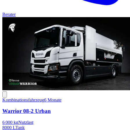
Berater
Kombinationsfahrzeug
6 Monate
Warrior 08-2 Urban
6 000 kg
Nutzlast
8000 L
Tank