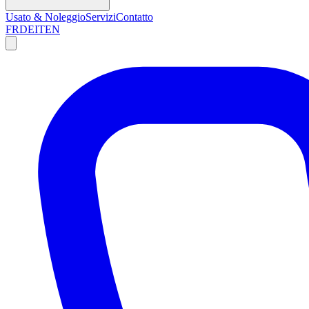
Usato & Noleggio
Servizi
Contatto
FR
DE
IT
EN