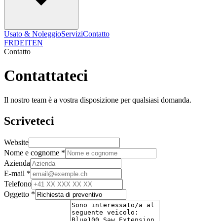
Usato & Noleggio
Servizi
Contatto
FR
DE
IT
EN
Contatto
Contattateci
Il nostro team è a vostra disposizione per qualsiasi domanda.
Scriveteci
Website
Nome e cognome *
Azienda
E-mail *
Telefono
Oggetto *