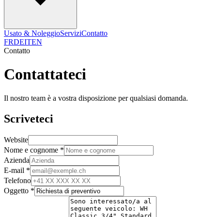
Usato & Noleggio
Servizi
Contatto
FR
DE
IT
EN
Contatto
Contattateci
Il nostro team è a vostra disposizione per qualsiasi domanda.
Scriveteci
Website
Nome e cognome *
Azienda
E-mail *
Telefono
Oggetto *