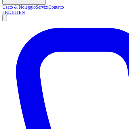
Usato & Noleggio
Servizi
Contatto
FR
DE
IT
EN