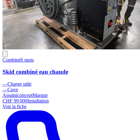
Combiné
6 mois
Skid combiné eau chaude
—
Charge utile
—
Cuve
Assainiconcept
Marque
CHF 99 000
Installation
Voir la fiche