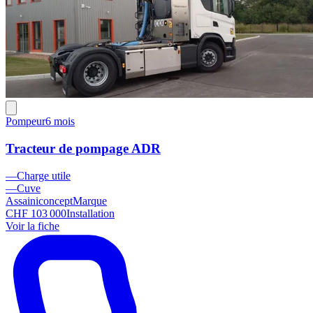
Pompeur
6 mois
Tracteur de pompage ADR
—
Charge utile
—
Cuve
Assainiconcept
Marque
CHF 103 000
Installation
Voir la fiche