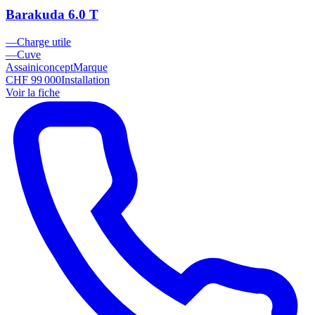
Barakuda 6.0 T
—
Charge utile
—
Cuve
Assainiconcept
Marque
CHF 99 000
Installation
Voir la fiche