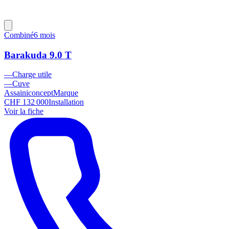
Combiné
6 mois
Barakuda 9.0 T
—
Charge utile
—
Cuve
Assainiconcept
Marque
CHF 132 000
Installation
Voir la fiche