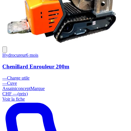
Hydrocureur
6 mois
Chenillard Enrouleur 200m
—
Charge utile
—
Cuve
Assainiconcept
Marque
CHF —
(prix)
Voir la fiche