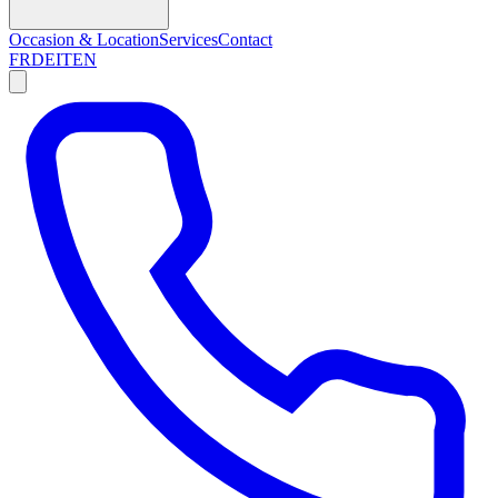
Occasion & Location
Services
Contact
FR
DE
IT
EN