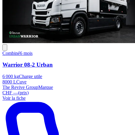
Combiné
6 mois
Warrior 08-2 Urban
6 000 kg
Charge utile
8000 L
Cuve
The Revive Group
Marque
CHF —
(prix)
Voir la fiche