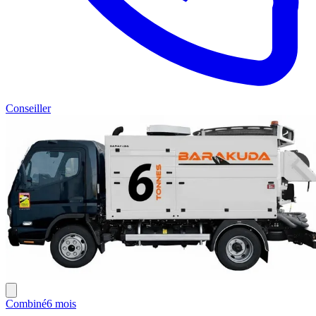
Conseiller
Combiné
6 mois