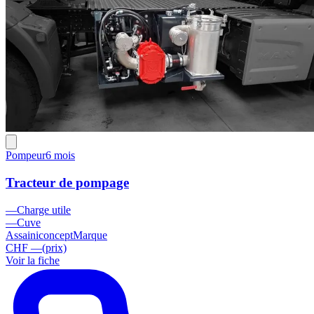
Pompeur
6 mois
Tracteur de pompage
—
Charge utile
—
Cuve
Assainiconcept
Marque
CHF —
(prix)
Voir la fiche