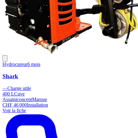
Hydrocureur
6 mois
Shark
—
Charge utile
400 L
Cuve
Assainiconcept
Marque
CHF 46 000
Installation
Voir la fiche