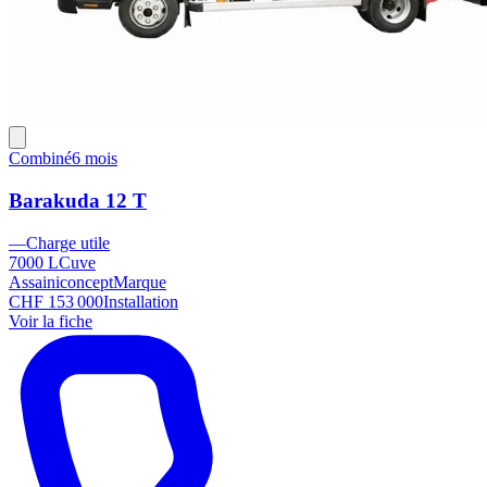
Combiné
6 mois
Barakuda 12 T
—
Charge utile
7000 L
Cuve
Assainiconcept
Marque
CHF 153 000
Installation
Voir la fiche