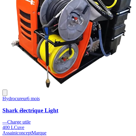
Hydrocureur
6 mois
Shark électrique Light
—
Charge utile
400 L
Cuve
Assainiconcept
Marque