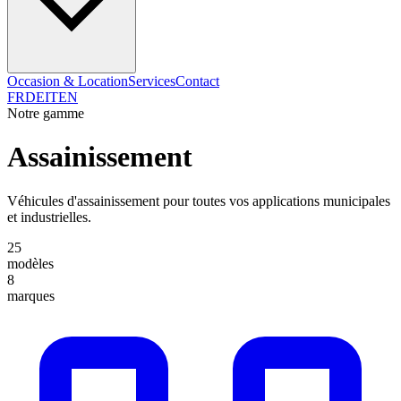
Occasion & Location
Services
Contact
FR
DE
IT
EN
Notre gamme
Assainissement
Véhicules d'assainissement pour toutes vos applications municipales
et industrielles.
25
modèles
8
marques