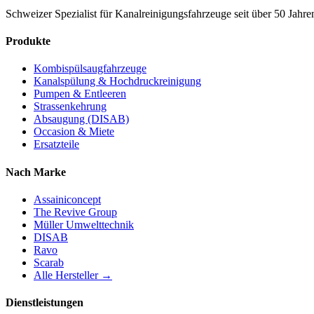
Schweizer Spezialist für Kanalreinigungsfahrzeuge seit über 50 Jahren
Produkte
Kombispülsaugfahrzeuge
Kanalspülung & Hochdruckreinigung
Pumpen & Entleeren
Strassenkehrung
Absaugung (DISAB)
Occasion & Miete
Ersatzteile
Nach Marke
Assainiconcept
The Revive Group
Müller Umwelttechnik
DISAB
Ravo
Scarab
Alle Hersteller →
Dienstleistungen