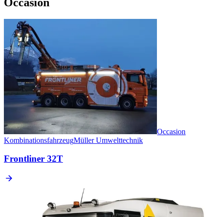
Occasion
Occasion
Kombinationsfahrzeug
Müller Umwelttechnik
Frontliner 32T