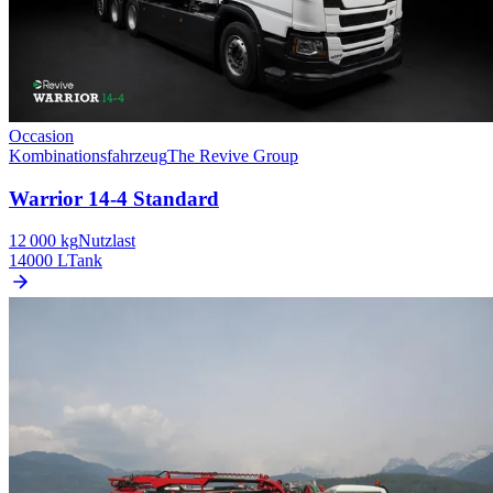
Occasion
Kombinationsfahrzeug
The Revive Group
Warrior 14-4 Standard
12 000 kg
Nutzlast
14000 L
Tank