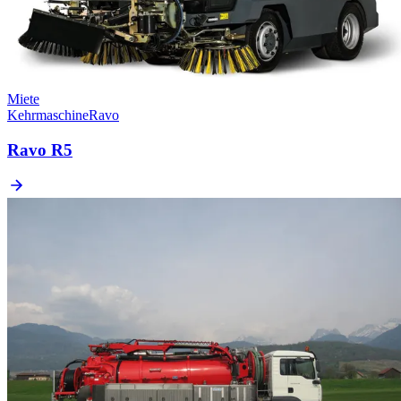
Miete
Kehrmaschine
Ravo
Ravo R5