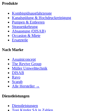
Produkte
Kombispülsaugfahrzeuge
Kanalspülung & Hochdruckreinigung
Pumpen & Entleeren
Strassenkehrung
Absaugung (DISAB)
Occasion & Miete
Ersatzteile
Nach Marke
Assainiconcept
The Revive Group
Müller Umwelttechnik
DISAB
Ravo
Scarab
Alle Hersteller →
Dienstleistungen
Dienstleistungen
Toni Küpfer SA in Zahlen