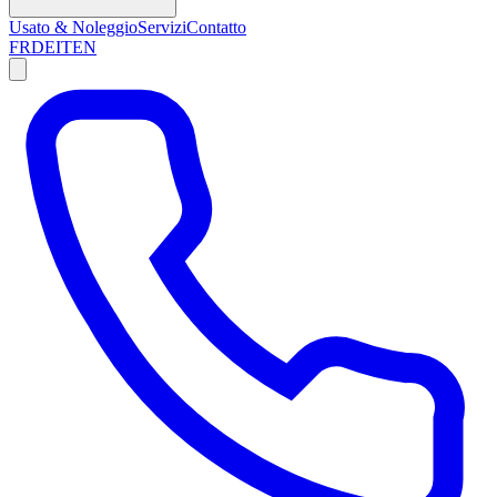
Usato & Noleggio
Servizi
Contatto
FR
DE
IT
EN