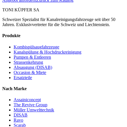
Angebot anfordern
Zurück zum Katalog
TONI KÜPFER SA
Schweizer Spezialist für Kanalreinigungsfahrzeuge seit über 50
Jahren. Exklusivvertreter für die Schweiz und Liechtenstein.
Produkte
Kombispülsaugfahrzeuge
Kanalspülung & Hochdruckreinigung
Pumpen & Entleeren
Strassenkehrung
Absaugung (DISAB)
Occasion & Miete
Ersatzteile
Nach Marke
Assainiconcept
The Revive Group
Müller Umwelttechnik
DISAB
Ravo
Scarab