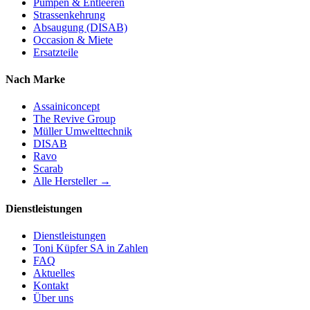
Pumpen & Entleeren
Strassenkehrung
Absaugung (DISAB)
Occasion & Miete
Ersatzteile
Nach Marke
Assainiconcept
The Revive Group
Müller Umwelttechnik
DISAB
Ravo
Scarab
Alle Hersteller →
Dienstleistungen
Dienstleistungen
Toni Küpfer SA in Zahlen
FAQ
Aktuelles
Kontakt
Über uns