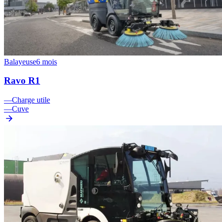
Balayeuse
6 mois
Ravo R1
—
Charge utile
—
Cuve