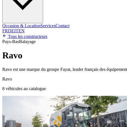
Occasion & Location
Services
Contact
FR
DE
IT
EN
Tous les constructeurs
Pays-Bas
Balayage
Ravo
Ravo est une marque du groupe Fayat, leader français des équipement
Ravo
8 véhicules au catalogue