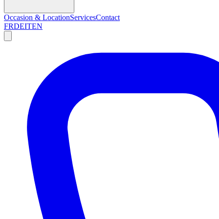
Occasion & Location
Services
Contact
FR
DE
IT
EN