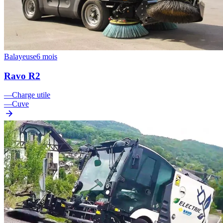
Balayeuse
6 mois
Ravo R2
—
Charge utile
—
Cuve