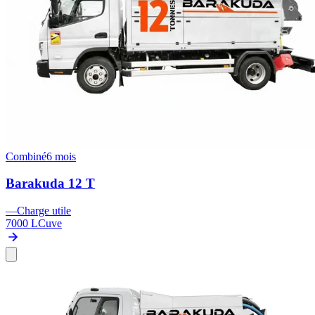
Combiné
6 mois
Barakuda 12 T
—
Charge utile
7000 L
Cuve