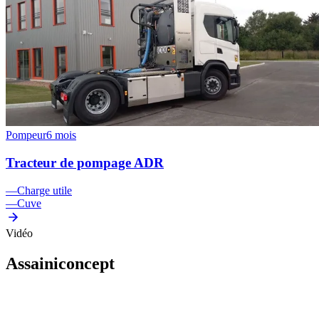
Pompeur
6 mois
Tracteur de pompage ADR
—
Charge utile
—
Cuve
Vidéo
Assainiconcept