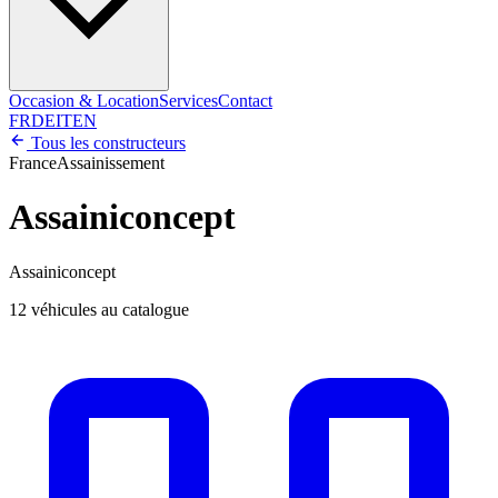
Occasion & Location
Services
Contact
FR
DE
IT
EN
Tous les constructeurs
France
Assainissement
Assainiconcept
Assainiconcept
12 véhicules au catalogue