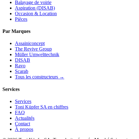
Balayage de voirie
Aspiration (DISAB)
Occasion & Location
Pièces
Par Marques
Assainiconcept
The Revive Group
Müller Umwelttechnik
DISAB
Ravo
Scarab
Tous les constructeurs →
Services
Services
Toni Küpfer SA en chiffres
FAQ
Actualités
Contact
À propos