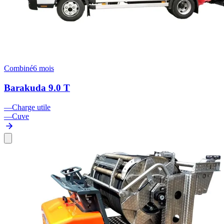
Combiné
6 mois
Barakuda 9.0 T
—
Charge utile
—
Cuve