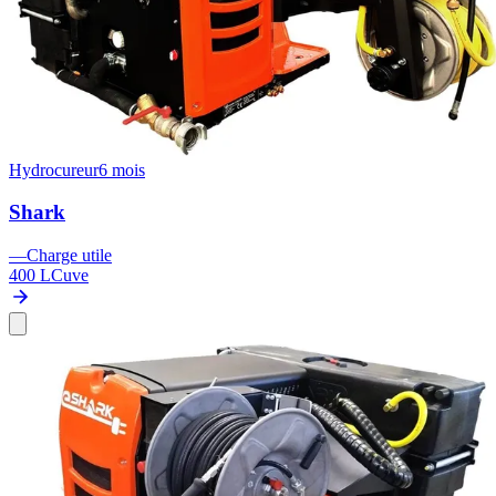
Hydrocureur
6 mois
Shark
—
Charge utile
400 L
Cuve