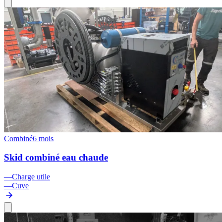
Combiné
6 mois
Skid combiné eau chaude
—
Charge utile
—
Cuve