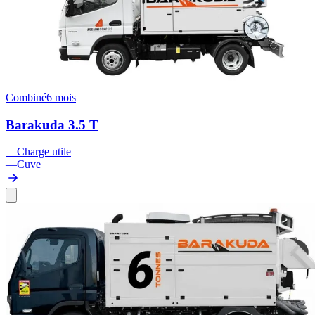
Combiné
6 mois
Barakuda 3.5 T
—
Charge utile
—
Cuve