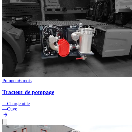
Pompeur
6 mois
Tracteur de pompage
—
Charge utile
—
Cuve