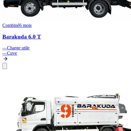
Combiné
6 mois
Barakuda 6.0 T
—
Charge utile
—
Cuve