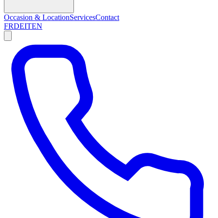
Occasion & Location
Services
Contact
FR
DE
IT
EN