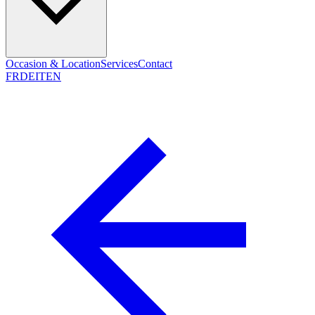
Occasion & Location
Services
Contact
FR
DE
IT
EN