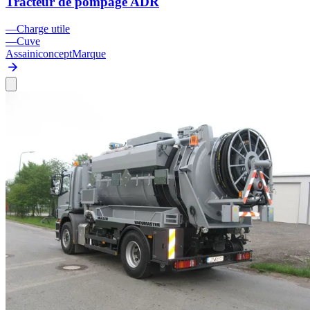
Tracteur de pompage ADR
—
Charge utile
—
Cuve
Assainiconcept
Marque