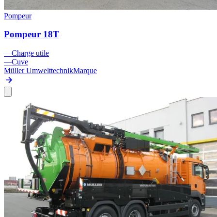
Pompeur
Pompeur 18T
—
Charge utile
—
Cuve
Müller Umwelttechnik
Marque