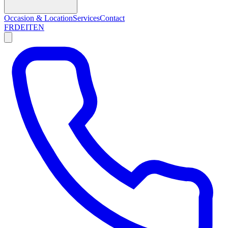
Occasion & Location
Services
Contact
FR
DE
IT
EN