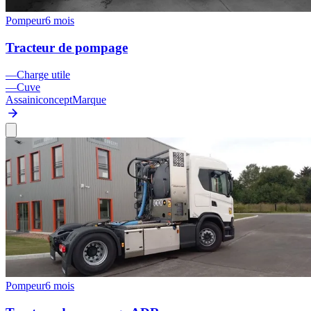
Pompeur
6 mois
Tracteur de pompage
—
Charge utile
—
Cuve
Assainiconcept
Marque
Pompeur
6 mois