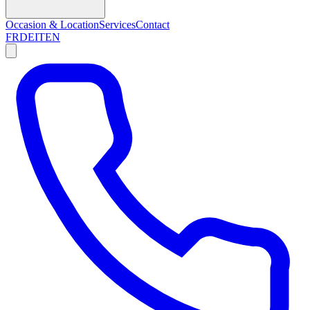
Occasion & Location
Services
Contact
FR
DE
IT
EN