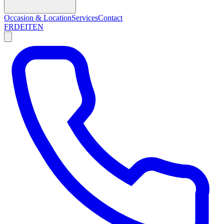
Occasion & Location
Services
Contact
FR
DE
IT
EN