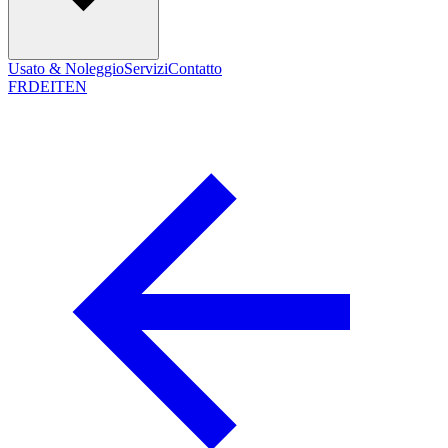
Usato & Noleggio
Servizi
Contatto
FR
DE
IT
EN