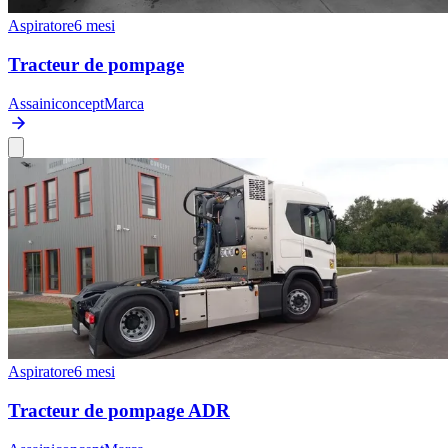
Aspiratore
6 mesi
Tracteur de pompage
Assainiconcept
Marca
Aspiratore
6 mesi
Tracteur de pompage ADR