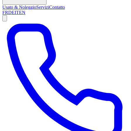
Usato & Noleggio
Servizi
Contatto
FR
DE
IT
EN