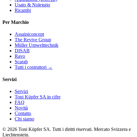
Usato & Noleggio
Ricambi
Per Marchio
Assainiconcept
The Revive Group
Müller Umwelttechnik
DISAB
Ravo
Scarab
Tutti i costruttori →
Servizi
Servizi
Toni Küpfer SA in cifre
FAQ
Novità
Contatto
Chi siamo
© 2026 Toni Küpfer SA. Tutti i diritti riservati. Mercato Svizzera e
Liechtenstein.