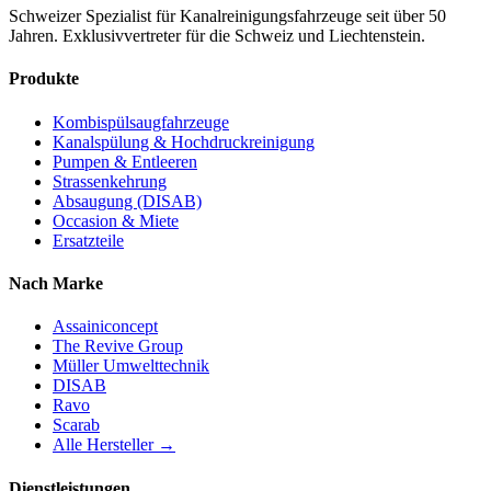
Schweizer Spezialist für Kanalreinigungsfahrzeuge seit über 50
Jahren. Exklusivvertreter für die Schweiz und Liechtenstein.
Produkte
Kombispülsaugfahrzeuge
Kanalspülung & Hochdruckreinigung
Pumpen & Entleeren
Strassenkehrung
Absaugung (DISAB)
Occasion & Miete
Ersatzteile
Nach Marke
Assainiconcept
The Revive Group
Müller Umwelttechnik
DISAB
Ravo
Scarab
Alle Hersteller →
Dienstleistungen