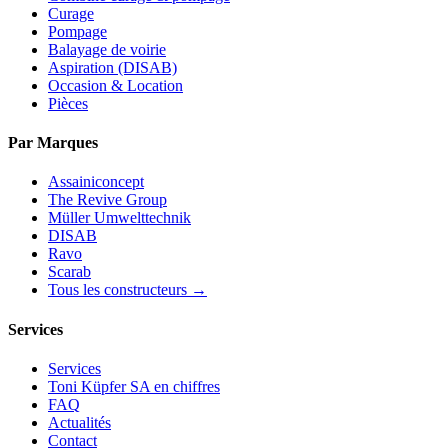
Curage
Pompage
Balayage de voirie
Aspiration (DISAB)
Occasion & Location
Pièces
Par Marques
Assainiconcept
The Revive Group
Müller Umwelttechnik
DISAB
Ravo
Scarab
Tous les constructeurs →
Services
Services
Toni Küpfer SA en chiffres
FAQ
Actualités
Contact