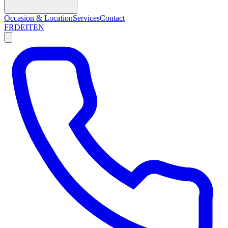
Occasion & Location
Services
Contact
FR
DE
IT
EN