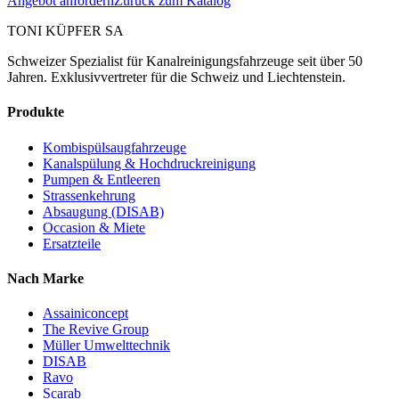
Angebot anfordern
Zurück zum Katalog
TONI KÜPFER SA
Schweizer Spezialist für Kanalreinigungsfahrzeuge seit über 50
Jahren. Exklusivvertreter für die Schweiz und Liechtenstein.
Produkte
Kombispülsaugfahrzeuge
Kanalspülung & Hochdruckreinigung
Pumpen & Entleeren
Strassenkehrung
Absaugung (DISAB)
Occasion & Miete
Ersatzteile
Nach Marke
Assainiconcept
The Revive Group
Müller Umwelttechnik
DISAB
Ravo
Scarab