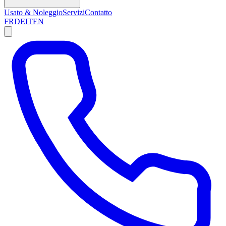
Usato & Noleggio
Servizi
Contatto
FR
DE
IT
EN