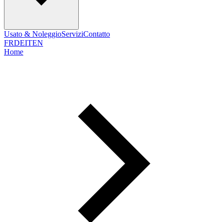
Usato & Noleggio
Servizi
Contatto
FR
DE
IT
EN
Home