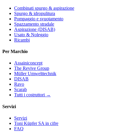
Combinati spurgo & aspirazione
Spurgo & idropulitura
Pompaggio e svuotamento
Spazzamento stradale
Aspirazione (DISAB)
Usato & Noleggio
Ricambi
Per Marchio
Assainiconcept
The Revive Group
Müller Umwelttechnik
DISAB
Ravo
Scarab
Tutti i costruttori →
Servizi
Servizi
Toni Küpfer SA in cifre
FAQ