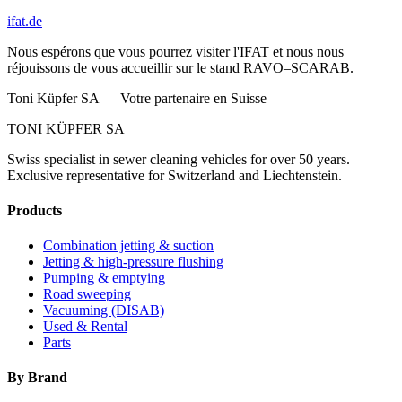
ifat.de
Nous espérons que vous pourrez visiter l'IFAT et nous nous
réjouissons de vous accueillir sur le stand RAVO–SCARAB.
Toni Küpfer SA — Votre partenaire en Suisse
TONI KÜPFER SA
Swiss specialist in sewer cleaning vehicles for over 50 years.
Exclusive representative for Switzerland and Liechtenstein.
Products
Combination jetting & suction
Jetting & high-pressure flushing
Pumping & emptying
Road sweeping
Vacuuming (DISAB)
Used & Rental
Parts
By Brand