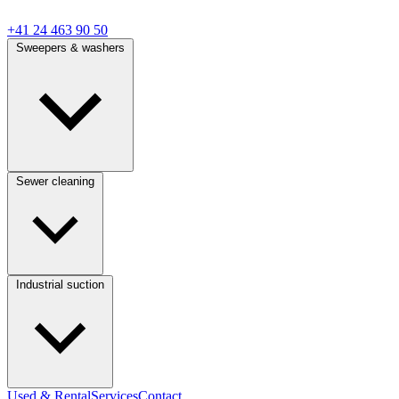
+41 24 463 90 50
Sweepers & washers
Sewer cleaning
Industrial suction
Used & Rental
Services
Contact