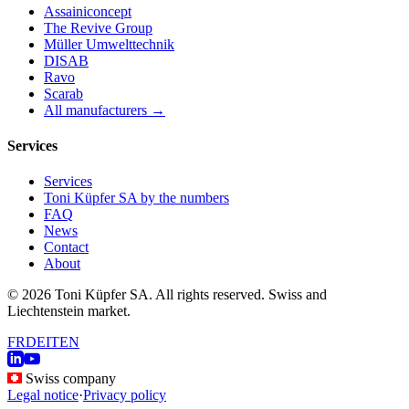
Assainiconcept
The Revive Group
Müller Umwelttechnik
DISAB
Ravo
Scarab
All manufacturers →
Services
Services
Toni Küpfer SA by the numbers
FAQ
News
Contact
About
© 2026 Toni Küpfer SA. All rights reserved. Swiss and
Liechtenstein market.
FR
DE
IT
EN
Swiss company
Legal notice
·
Privacy policy