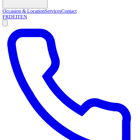
Occasion & Location
Services
Contact
FR
DE
IT
EN