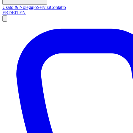
Usato & Noleggio
Servizi
Contatto
FR
DE
IT
EN