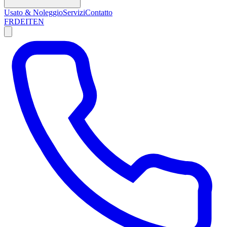
Usato & Noleggio
Servizi
Contatto
FR
DE
IT
EN