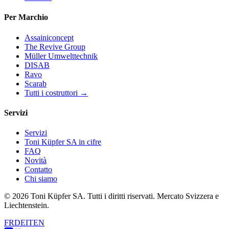
Per Marchio
Assainiconcept
The Revive Group
Müller Umwelttechnik
DISAB
Ravo
Scarab
Tutti i costruttori →
Servizi
Servizi
Toni Küpfer SA in cifre
FAQ
Novità
Contatto
Chi siamo
© 2026 Toni Küpfer SA. Tutti i diritti riservati. Mercato Svizzera e
Liechtenstein.
FR
DE
IT
EN