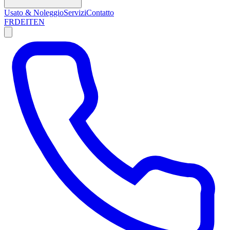
Usato & Noleggio
Servizi
Contatto
FR
DE
IT
EN