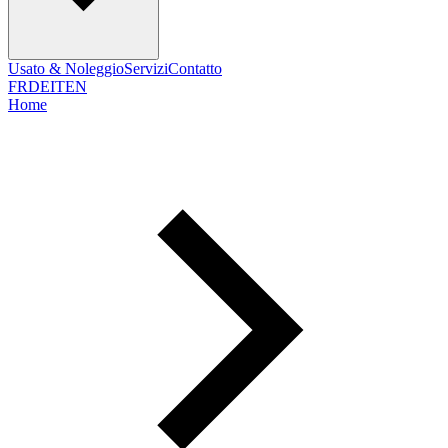
Usato & Noleggio
Servizi
Contatto
FR
DE
IT
EN
Home