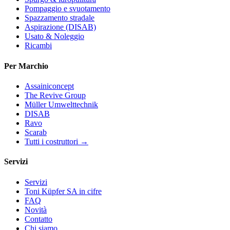
Pompaggio e svuotamento
Spazzamento stradale
Aspirazione (DISAB)
Usato & Noleggio
Ricambi
Per Marchio
Assainiconcept
The Revive Group
Müller Umwelttechnik
DISAB
Ravo
Scarab
Tutti i costruttori →
Servizi
Servizi
Toni Küpfer SA in cifre
FAQ
Novità
Contatto
Chi siamo