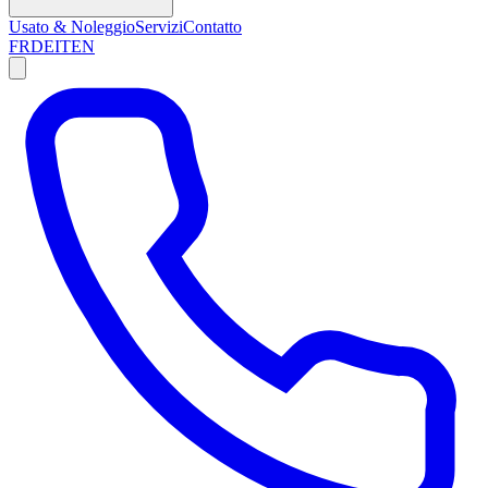
Usato & Noleggio
Servizi
Contatto
FR
DE
IT
EN