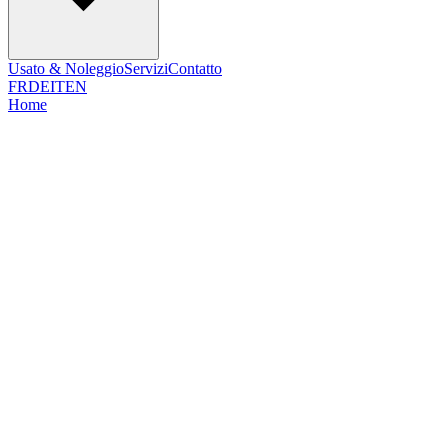
Usato & Noleggio
Servizi
Contatto
FR
DE
IT
EN
Home