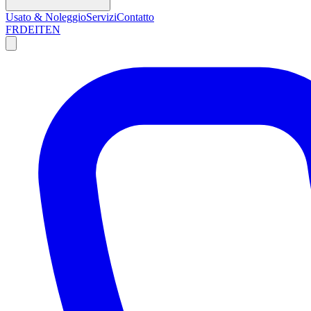
Usato & Noleggio
Servizi
Contatto
FR
DE
IT
EN