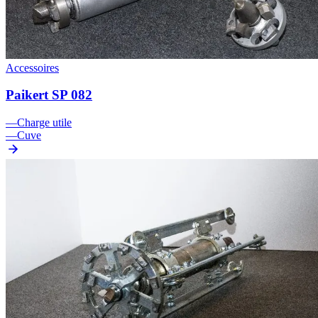
Accessoires
Paikert SP 082
—
Charge utile
—
Cuve