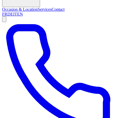
Occasion & Location
Services
Contact
FR
DE
IT
EN