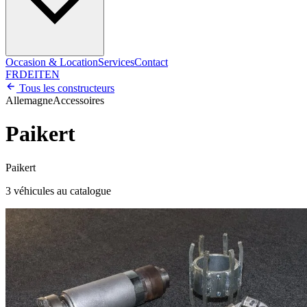
Occasion & Location
Services
Contact
FR
DE
IT
EN
Tous les constructeurs
Allemagne
Accessoires
Paikert
Paikert
3 véhicules au catalogue