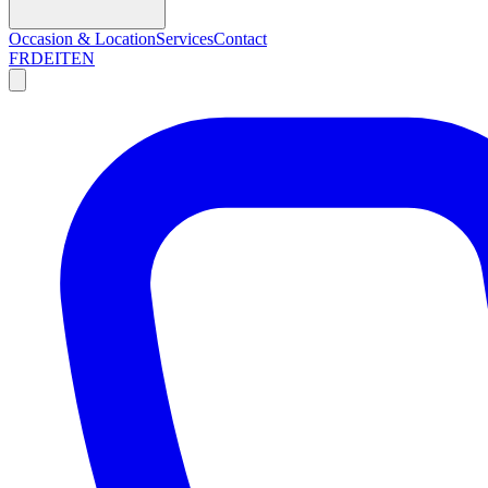
Occasion & Location
Services
Contact
FR
DE
IT
EN