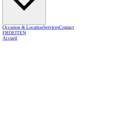
Occasion & Location
Services
Contact
FR
DE
IT
EN
Accueil