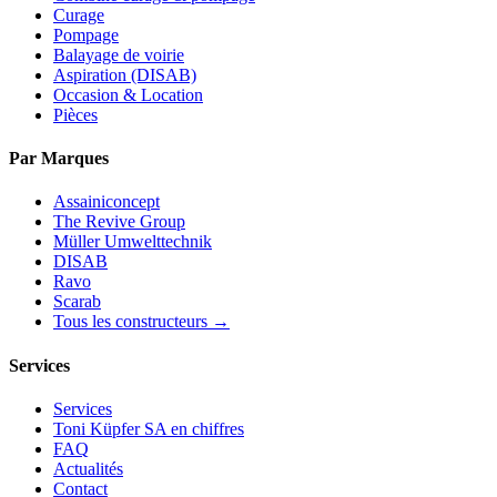
Curage
Pompage
Balayage de voirie
Aspiration (DISAB)
Occasion & Location
Pièces
Par Marques
Assainiconcept
The Revive Group
Müller Umwelttechnik
DISAB
Ravo
Scarab
Tous les constructeurs →
Services
Services
Toni Küpfer SA en chiffres
FAQ
Actualités
Contact