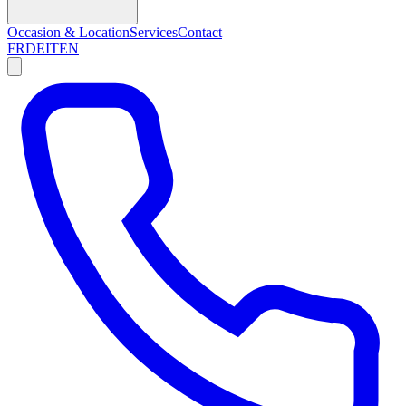
Occasion & Location
Services
Contact
FR
DE
IT
EN