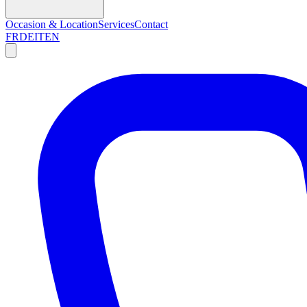
Occasion & Location
Services
Contact
FR
DE
IT
EN