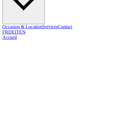
Occasion & Location
Services
Contact
FR
DE
IT
EN
Accueil