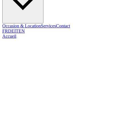
Occasion & Location
Services
Contact
FR
DE
IT
EN
Accueil