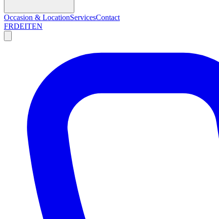
Occasion & Location
Services
Contact
FR
DE
IT
EN