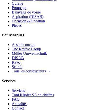
Curage
Pompage
Balayage de voirie
Aspiration (DISAB)
Occasion & Location
Pièces
Par Marques
Assainiconcept
The Revive Group
Müller Umwelttechnik
DISAB
Ravo
Scarab
Tous les constructeurs →
Services
Services
Toni Küpfer SA en chiffres
FAQ
Actualités
Contact