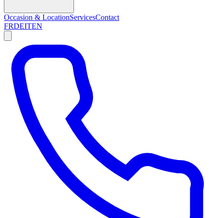
Occasion & Location
Services
Contact
FR
DE
IT
EN