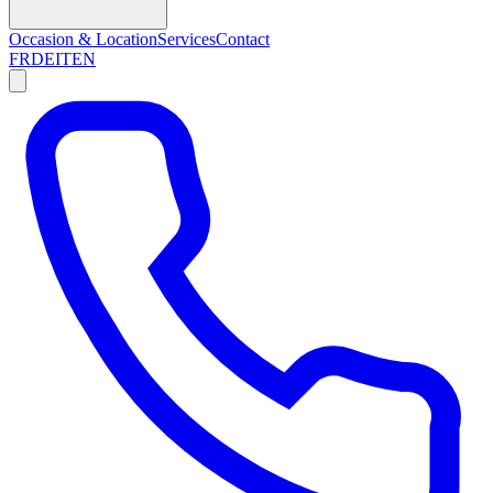
Occasion & Location
Services
Contact
FR
DE
IT
EN