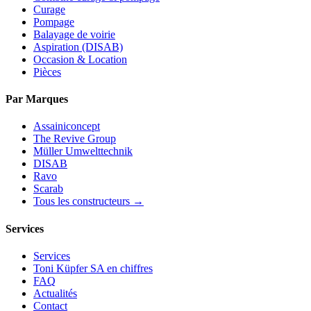
Curage
Pompage
Balayage de voirie
Aspiration (DISAB)
Occasion & Location
Pièces
Par Marques
Assainiconcept
The Revive Group
Müller Umwelttechnik
DISAB
Ravo
Scarab
Tous les constructeurs →
Services
Services
Toni Küpfer SA en chiffres
FAQ
Actualités
Contact