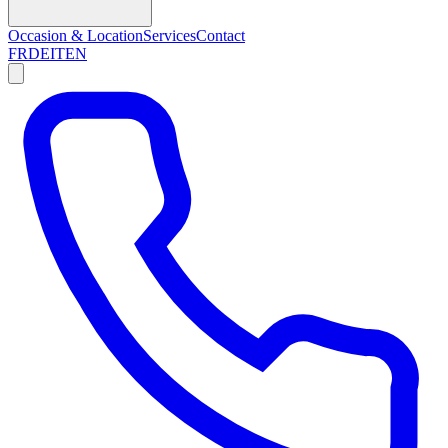
Occasion & Location
Services
Contact
FR
DE
IT
EN