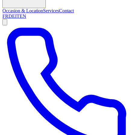
Occasion & Location
Services
Contact
FR
DE
IT
EN