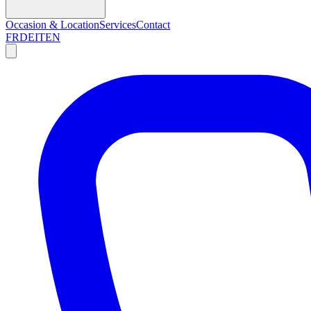
Occasion & Location
Services
Contact
FR
DE
IT
EN