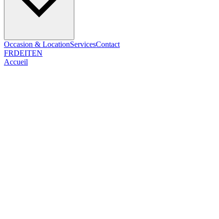
Occasion & Location
Services
Contact
FR
DE
IT
EN
Accueil