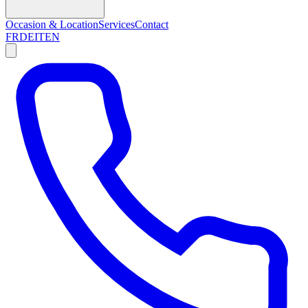
Occasion & Location
Services
Contact
FR
DE
IT
EN