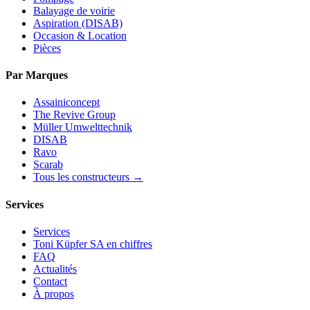
Balayage de voirie
Aspiration (DISAB)
Occasion & Location
Pièces
Par Marques
Assainiconcept
The Revive Group
Müller Umwelttechnik
DISAB
Ravo
Scarab
Tous les constructeurs →
Services
Services
Toni Küpfer SA en chiffres
FAQ
Actualités
Contact
À propos