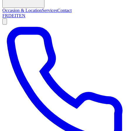
Occasion & Location
Services
Contact
FR
DE
IT
EN