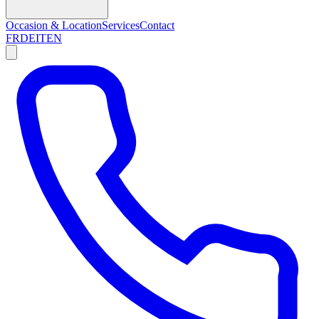
Occasion & Location
Services
Contact
FR
DE
IT
EN