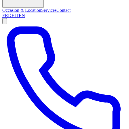
Occasion & Location
Services
Contact
FR
DE
IT
EN