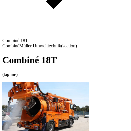
Combiné 18T
Combiné
Müller Umwelttechnik
(section)
Combiné 18T
(tagline)