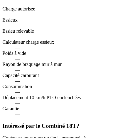
—
Charge autorisée
—
Essieux
—
Essieu relevable
—
Calculateur charge essieux
—
Poids à vide
—
Rayon de braquage mur à mur
—
Capacité carburant
—
Consommation
—
Déplacement 10 km/h PTO enclenchées
—
Garantie
—
Intéressé par le Combiné 18T?
Contactez-nous pour un devis personnalisé.