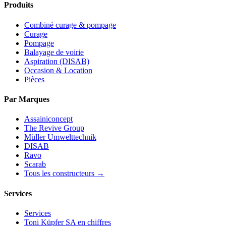
Produits
Combiné curage & pompage
Curage
Pompage
Balayage de voirie
Aspiration (DISAB)
Occasion & Location
Pièces
Par Marques
Assainiconcept
The Revive Group
Müller Umwelttechnik
DISAB
Ravo
Scarab
Tous les constructeurs →
Services
Services
Toni Küpfer SA en chiffres