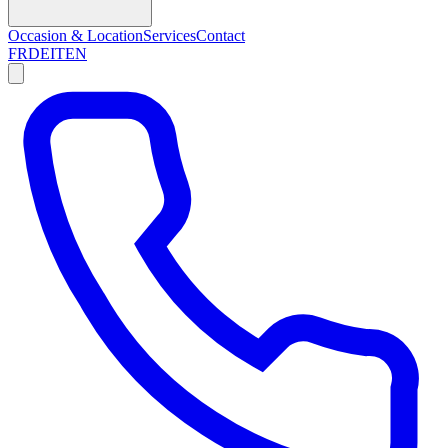
Occasion & Location
Services
Contact
FR
DE
IT
EN