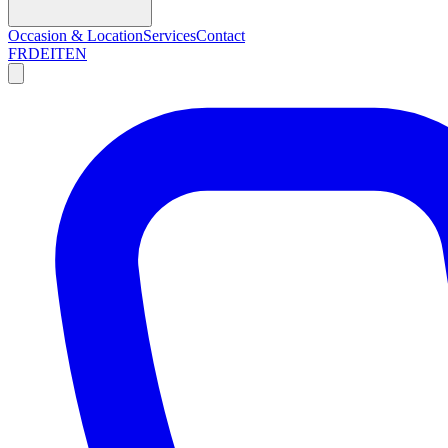
Occasion & Location
Services
Contact
FR
DE
IT
EN