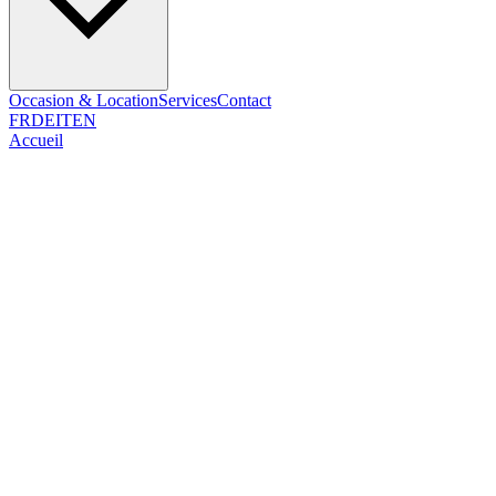
Occasion & Location
Services
Contact
FR
DE
IT
EN
Accueil