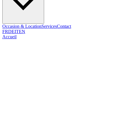
Occasion & Location
Services
Contact
FR
DE
IT
EN
Accueil