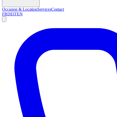
Occasion & Location
Services
Contact
FR
DE
IT
EN