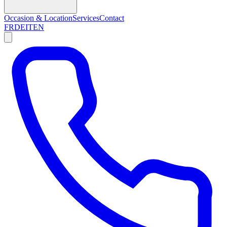
Occasion & Location
Services
Contact
FR
DE
IT
EN