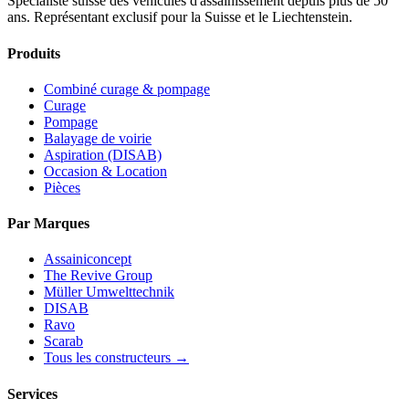
Spécialiste suisse des véhicules d'assainissement depuis plus de 50
ans. Représentant exclusif pour la Suisse et le Liechtenstein.
Produits
Combiné curage & pompage
Curage
Pompage
Balayage de voirie
Aspiration (DISAB)
Occasion & Location
Pièces
Par Marques
Assainiconcept
The Revive Group
Müller Umwelttechnik
DISAB
Ravo
Scarab
Tous les constructeurs →
Services