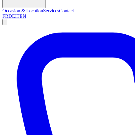
Occasion & Location
Services
Contact
FR
DE
IT
EN