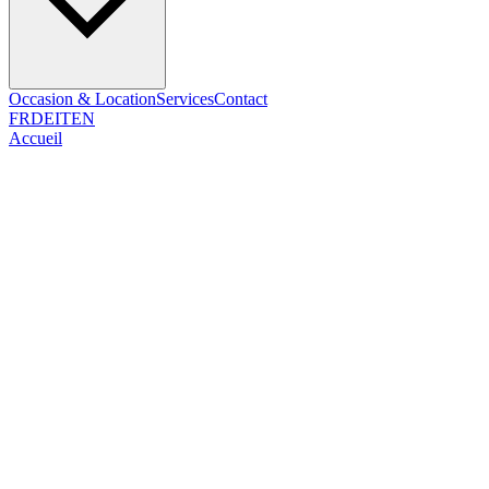
Occasion & Location
Services
Contact
FR
DE
IT
EN
Accueil