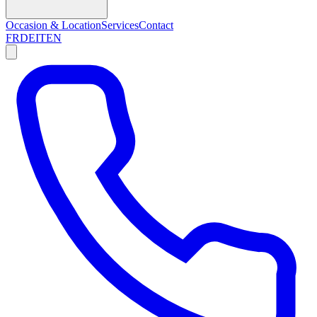
Occasion & Location
Services
Contact
FR
DE
IT
EN