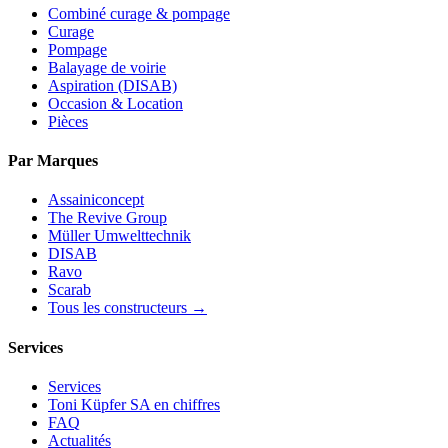
Combiné curage & pompage
Curage
Pompage
Balayage de voirie
Aspiration (DISAB)
Occasion & Location
Pièces
Par Marques
Assainiconcept
The Revive Group
Müller Umwelttechnik
DISAB
Ravo
Scarab
Tous les constructeurs →
Services
Services
Toni Küpfer SA en chiffres
FAQ
Actualités