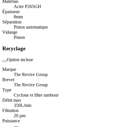
Matériau
Acier P265GH
Épaisseur
8
mm
Séparation
Piston automatique
Vidange
Piston
Recyclage
Option incluse
Marque
The Revive Group
Brevet
The Revive Group
Type
Cyclone et filtre tambour
Débit max
350
L/min
Filtration
20 µm
Puissance
—