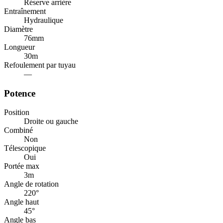
Réserve arrière
Entraînement
Hydraulique
Diamètre
76
mm
Longueur
30
m
Refoulement par tuyau
—
Potence
Position
Droite ou gauche
Combiné
Non
Télescopique
Oui
Portée max
3
m
Angle de rotation
220
°
Angle haut
45
°
Angle bas