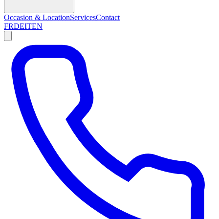
Occasion & Location
Services
Contact
FR
DE
IT
EN