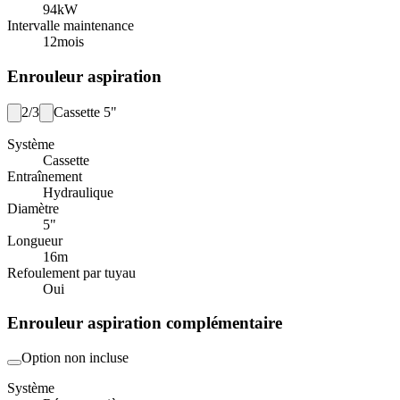
94
kW
Intervalle maintenance
12
mois
Enrouleur aspiration
2/3
Cassette 5"
Système
Cassette
Entraînement
Hydraulique
Diamètre
5"
Longueur
16
m
Refoulement par tuyau
Oui
Enrouleur aspiration complémentaire
Option non incluse
Système