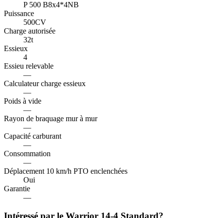
P 500 B8x4*4NB
Puissance
500
CV
Charge autorisée
32
t
Essieux
4
Essieu relevable
—
Calculateur charge essieux
—
Poids à vide
—
Rayon de braquage mur à mur
—
Capacité carburant
—
Consommation
—
Déplacement 10 km/h PTO enclenchées
Oui
Garantie
—
Intéressé par le Warrior 14-4 Standard?