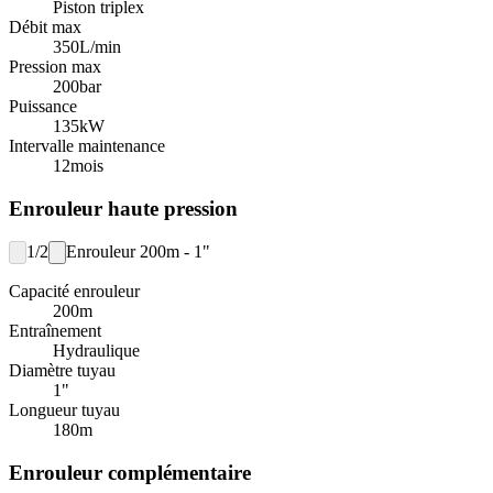
Piston triplex
Débit max
350
L/min
Pression max
200
bar
Puissance
135
kW
Intervalle maintenance
12
mois
Enrouleur haute pression
1/2
Enrouleur 200m - 1"
Capacité enrouleur
200
m
Entraînement
Hydraulique
Diamètre tuyau
1"
Longueur tuyau
180
m
Enrouleur complémentaire