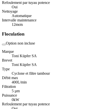
Refoulement par tuyau potence
Oui
Nettoyage
Automatique
Intervalle maintenance
12
mois
Floculation
Option non incluse
Marque
Toni Küpfer SA
Brevet
Toni Küpfer SA
Type
Cyclone et filtre tambour
Débit max
400
L/min
Filtration
5 µm
Puissance
0
kW
Refoulement par tuyau potence
Oui