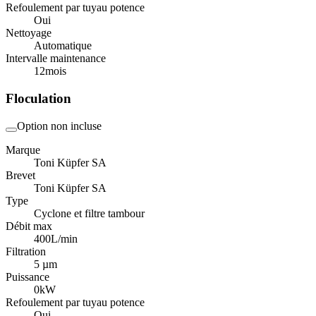
Refoulement par tuyau potence
Oui
Nettoyage
Automatique
Intervalle maintenance
12
mois
Floculation
Option non incluse
Marque
Toni Küpfer SA
Brevet
Toni Küpfer SA
Type
Cyclone et filtre tambour
Débit max
400
L/min
Filtration
5 µm
Puissance
0
kW
Refoulement par tuyau potence
Oui