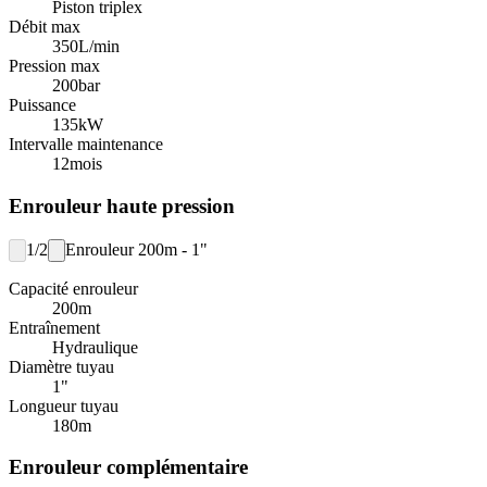
Piston triplex
Débit max
350
L/min
Pression max
200
bar
Puissance
135
kW
Intervalle maintenance
12
mois
Enrouleur haute pression
1/2
Enrouleur 200m - 1"
Capacité enrouleur
200
m
Entraînement
Hydraulique
Diamètre tuyau
1"
Longueur tuyau
180
m
Enrouleur complémentaire