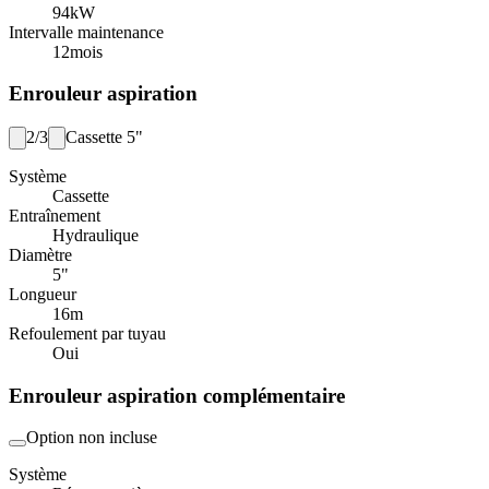
94
kW
Intervalle maintenance
12
mois
Enrouleur aspiration
2/3
Cassette 5"
Système
Cassette
Entraînement
Hydraulique
Diamètre
5"
Longueur
16
m
Refoulement par tuyau
Oui
Enrouleur aspiration complémentaire
Option non incluse
Système