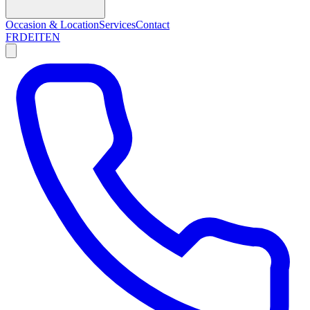
Occasion & Location
Services
Contact
FR
DE
IT
EN