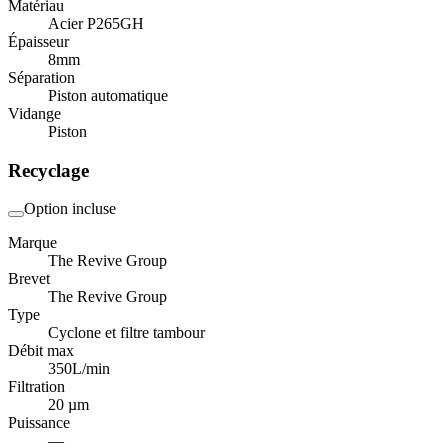
Matériau
Acier P265GH
Épaisseur
8
mm
Séparation
Piston automatique
Vidange
Piston
Recyclage
Option incluse
Marque
The Revive Group
Brevet
The Revive Group
Type
Cyclone et filtre tambour
Débit max
350
L/min
Filtration
20 µm
Puissance
—