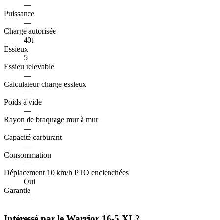
—
Puissance
—
Charge autorisée
40
t
Essieux
5
Essieu relevable
—
Calculateur charge essieux
—
Poids à vide
—
Rayon de braquage mur à mur
—
Capacité carburant
—
Consommation
—
Déplacement 10 km/h PTO enclenchées
Oui
Garantie
—
Intéressé par le Warrior 16-5 XL?