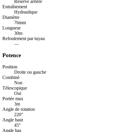
Réserve arrière
Entraînement
Hydraulique
Diamètre
76
mm
Longueur
30
m
Refoulement par tuyau
—
Potence
Position
Droite ou gauche
Combiné
Non
Télescopique
Oui
Portée max
3
m
Angle de rotation
220
°
Angle haut
45
°
Angle bas