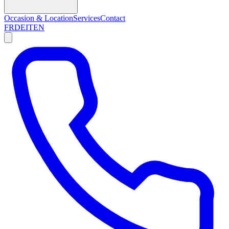
Occasion & Location
Services
Contact
FR
DE
IT
EN